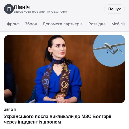
Північ
П
Пошук
ВІЙСЬКОВІ НОВИНИ ТА ОБОРОНА
Фронт
Зброя
Допомога партнерів
Розвідка
Мобіліза
ЗБРОЯ
Українського посла викликали до МЗС Болгарії
через інцидент із дроном